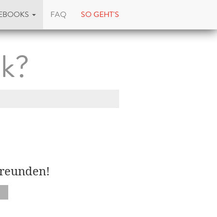
EBOOKS
FAQ
SO GEHT'S
ck?
Freunden!