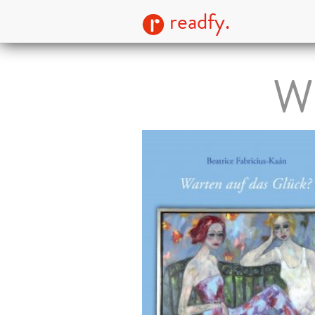
readfy.
Wa