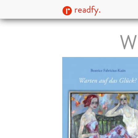
readfy.
Wa