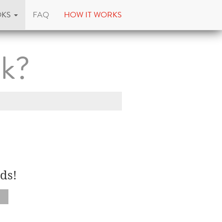
OKS
FAQ
HOW IT WORKS
ck?
ds!