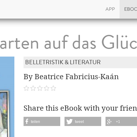
APP
EBO
rten auf das Glü
BELLETRISTIK & LITERATUR
By Beatrice Fabricius-Kaán
Share this eBook with your frien
teilen
tweet
+1