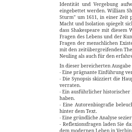
Identität und Vergebung auf
eingebettet werden. William Sha
Sturm" um 1611, in einer Zeit 
Macht und Isolation spiegelt si
dass Shakespeare mit diesem W
Fragen des Lebens und der Kuns
Fragen der menschlichen Exist
mit den zeitübergreifenden Th
Neuling als auch für den erfah
In dieser bereicherten Ausgabe 
- Eine prägnante Einführung ve
- Die Synopsis skizziert die 
verraten.
- Ein ausführlicher historischer
haben.
- Eine Autorenbiografie beleuc
hinter dem Text.
- Eine gründliche Analyse sezi
- Reflexionsfragen laden Sie d
dem modernen Leben in Verbin