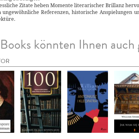
essliche Zitate heben Momente literarischer Brillanz hervo
n ungewöhnliche Referenzen, historische Anspielungen u
ektüre.
Books könnten Ihnen auch 
TOR