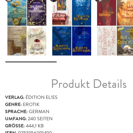
Produkt Details
VERLAG:
ÉDITION EL!ES
GENRE:
EROTIK
SPRACHE:
GERMAN
UMFANG:
240
SEITEN
GRÖSSE:
444,1 KB
9783956091490