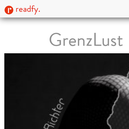
readfy.
GrenzLust