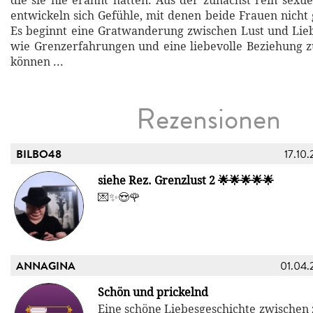
die sie nie erahnt hatten. Aus der zunächst rein sexue
entwickeln sich Gefühle, mit denen beide Frauen nicht
Es beginnt eine Gratwanderung zwischen Lust und Lie
wie Grenzerfahrungen und eine liebevolle Beziehung 
können ...
Rezensionen
BILBO48
17.10.
siehe Rez. Grenzlust 2 🌟🌟🌟🌟🌟
💌✨😍🌹
ANNAGINA
01.04.
Schön und prickelnd
Eine schöne Liebesgeschichte zwischen 