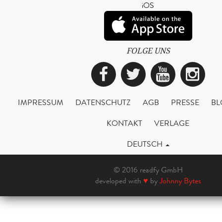
iOS
FOLGE UNS
Facebook
Twitter
YouTub
Ins
IMPRESSUM
DATENSCHUTZ
AGB
PRESSE
BL
KONTAKT
VERLAGE
DEUTSCH
© 2016 readfy GmbH
developed with
♥
by
Johnny Bytes