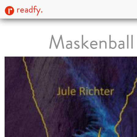
readfy.
Maskenball