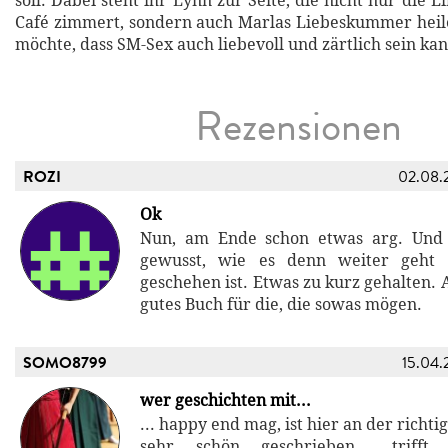
soll. Dabei steht ihr Lynn zur Seite, die nicht nur die E
Café zimmert, sondern auch Marlas Liebeskummer heil
möchte, dass SM-Sex auch liebevoll und zärtlich sein kann
Rezensionen
ROZI
02.08.
Ok
Nun, am Ende schon etwas arg. Und 
gewusst, wie es denn weiter geht
geschehen ist. Etwas zu kurz gehalten.
gutes Buch für die, die sowas mögen.
SOMO8799
15.04.
wer geschichten mit...
... happy end mag, ist hier an der richti
sehr schön geschrieben... triff