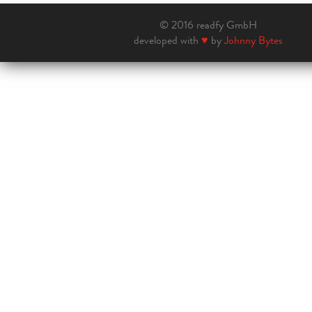
© 2016 readfy GmbH
developed with
♥
by
Johnny Bytes