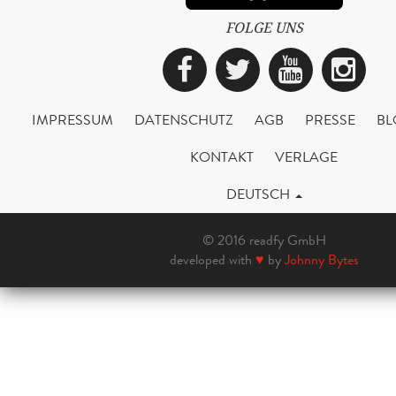
FOLGE UNS
Facebook
Twitter
YouTub
Ins
IMPRESSUM
DATENSCHUTZ
AGB
PRESSE
BL
KONTAKT
VERLAGE
DEUTSCH
© 2016 readfy GmbH
developed with
♥
by
Johnny Bytes