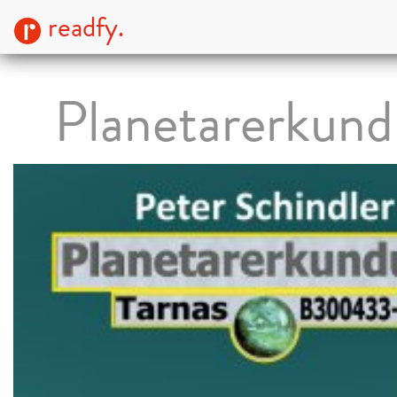
readfy.
Planetarerkun