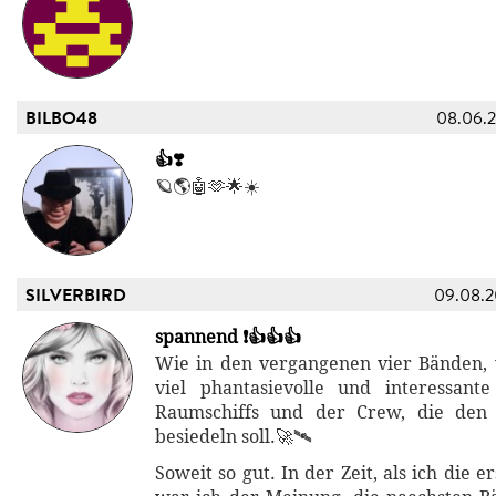
BILBO48
08.06.
👍❣️
🪐🌎🤖🫶🌟☀️
SILVERBIRD
09.08.
spannend ❗👍👍👍
Wie in den vergangenen vier Bänden, 
viel phantasievolle und interessant
Raumschiffs und der Crew, die den
besiedeln soll.🚀🛰️
Soweit so gut. In der Zeit, als ich die e