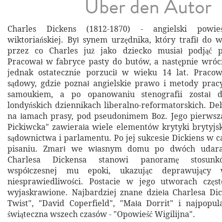
Über den Autor
Charles Dickens (1812-1870) - angielski powieś
wiktoriańskiej. Był synem urzędnika, który trafił do w
przez co Charles już jako dziecko musiał podjąć 
Pracował w fabryce pasty do butów, a następnie wrócił
jednak ostatecznie porzucił w wieku 14 lat. Pracow
sądowy, gdzie poznał angielskie prawo i metody prac
samoukiem, a po opanowaniu stenografii został 
londyńskich dziennikach liberalno-reformatorskich. De
na łamach prasy, pod pseudonimem Boz. Jego pierwsza
Pickiwcka" zawierała wiele elementów krytyki brytyjski
sądownictwa i parlamentu. Po jej sukcesie Dickiens w cał
pisaniu. Zmarł we własnym domu po dwóch udara
Charlesa Dickensa stanowi panoramę stosunk
współczesnej mu epoki, ukazując deprawujący
niesprawiedliwości. Postacie w jego utworach częs
wyjaskrawione. Najbardziej znane dzieła Charlesa Dic
Twist", "David Coperfield", "Mała Dorrit" i najpopula
świąteczna wszech czasów - "Opowieść Wigilijna".