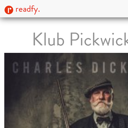
readfy.
Klub Pickwic