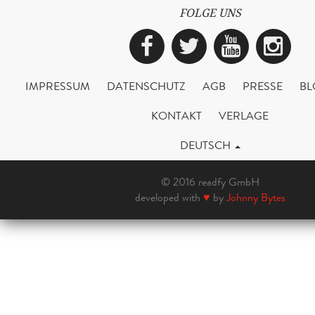
FOLGE UNS
Facebook
Twitter
YouTub
Ins
IMPRESSUM
DATENSCHUTZ
AGB
PRESSE
BL
KONTAKT
VERLAGE
DEUTSCH
© 2016 readfy GmbH
developed with
♥
by
Johnny Bytes