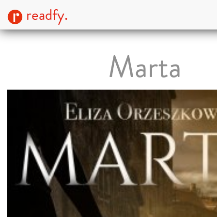
readfy.
Marta