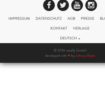
Facebook
Twitter
YouTub
Ins
IMPRESSUM
DATENSCHUTZ
AGB
PRESSE
BL
KONTAKT
VERLAGE
DEUTSCH
© 2016 readfy GmbH
developed with
♥
by
Johnny Bytes