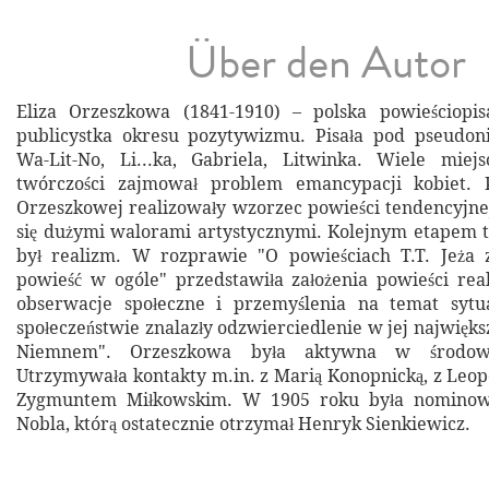
Über den Autor
Eliza Orzeszkowa (1841-1910) – polska powieściopisa
publicystka okresu pozytywizmu. Pisała pod pseudoni
Wa-Lit-No, Li...ka, Gabriela, Litwinka. Wiele mie
twórczości zajmował problem emancypacji kobiet. 
Orzeszkowej realizowały wzorzec powieści tendencyjnej
się dużymi walorami artystycznymi. Kolejnym etapem t
był realizm. W rozprawie "O powieściach T.T. Jeża
powieść w ogóle" przedstawiła założenia powieści real
obserwacje społeczne i przemyślenia na temat sytu
społeczeństwie znalazły odzwierciedlenie w jej najwięk
Niemnem". Orzeszkowa była aktywna w środowis
Utrzymywała kontakty m.in. z Marią Konopnicką, z Le
Zygmuntem Miłkowskim. W 1905 roku była nomino
Nobla, którą ostatecznie otrzymał Henryk Sienkiewicz.