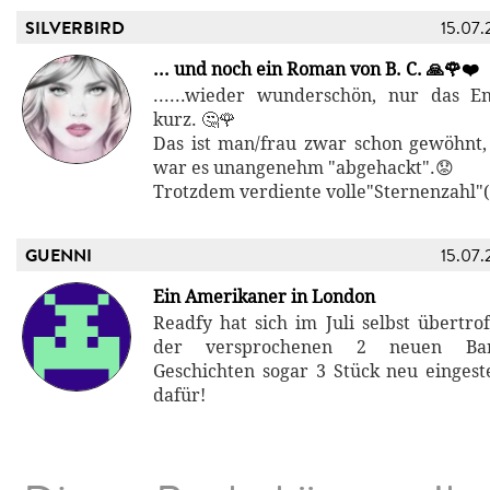
SILVERBIRD
15.07.
... und noch ein Roman von B. C. 🙏🌹❤️
......wieder wunderschön, nur das En
kurz. 🤔🌹
Das ist man/frau zwar schon gewöhnt,
war es unangenehm "abgehackt".😟
Trotzdem verdiente volle"Sternenzahl"
GUENNI
15.07.
Ein Amerikaner in London
Readfy hat sich im Juli selbst übertro
der versprochenen 2 neuen Bar
Geschichten sogar 3 Stück neu eingeste
dafür!