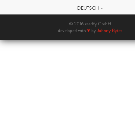
DEUTSCH
© 2016 readfy GmbH
developed with
♥
by
Johnny Bytes