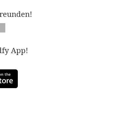
Freunden!
adfy App!