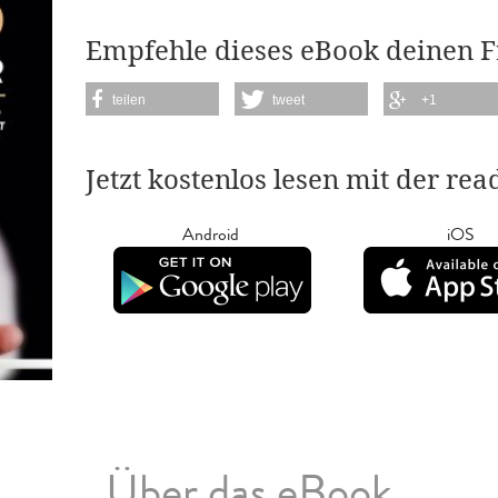
Empfehle dieses eBook deinen 
teilen
tweet
+1
Jetzt kostenlos lesen mit der re
Android
iOS
Über das eBook