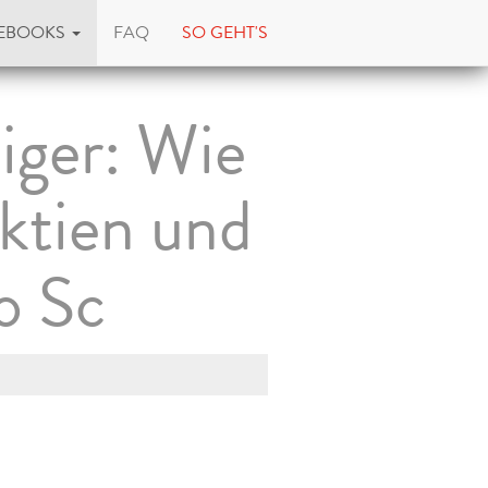
EBOOKS
FAQ
SO GEHT'S
iger: Wie
Aktien und
o Sc