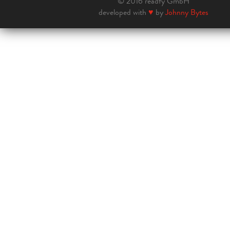
© 2016 readfy GmbH
developed with
♥
by
Johnny Bytes