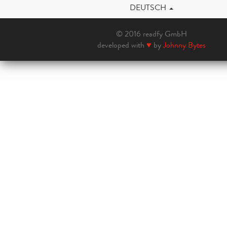
DEUTSCH
© 2016 readfy GmbH
developed with
♥
by
Johnny Bytes