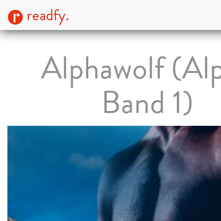
readfy.
Alphawolf (Al
Band 1)