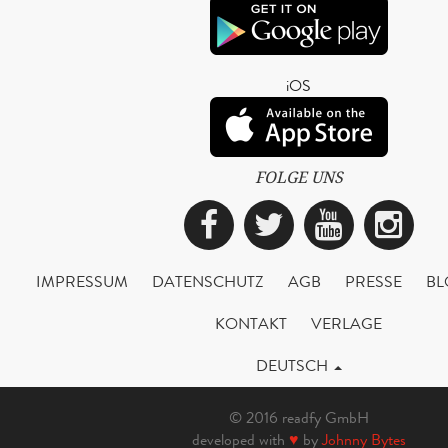
iOS
FOLGE UNS
Facebook
Twitter
YouTub
Ins
IMPRESSUM
DATENSCHUTZ
AGB
PRESSE
BL
KONTAKT
VERLAGE
DEUTSCH
© 2016 readfy GmbH
developed with
♥
by
Johnny Bytes