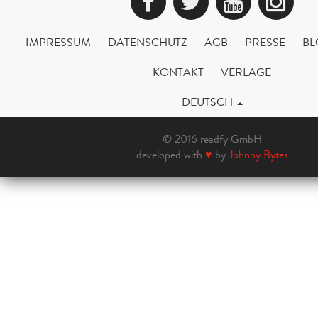
Facebook
Twitter
YouTub
Ins
IMPRESSUM
DATENSCHUTZ
AGB
PRESSE
BL
KONTAKT
VERLAGE
DEUTSCH
© 2016 readfy GmbH
developed with
♥
by
Johnny Bytes