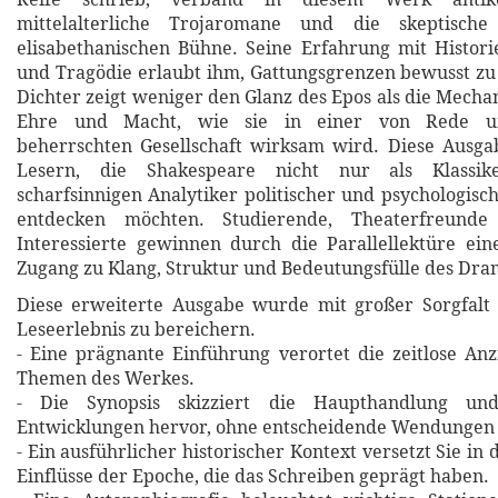
mittelalterliche Trojaromane und die skeptische 
elisabethanischen Bühne. Seine Erfahrung mit Histor
und Tragödie erlaubt ihm, Gattungsgrenzen bewusst zu
Dichter zeigt weniger den Glanz des Epos als die Mecha
Ehre und Macht, wie sie in einer von Rede un
beherrschten Gesellschaft wirksam wird. Diese Ausga
Lesern, die Shakespeare nicht nur als Klassik
scharfsinnigen Analytiker politischer und psychologis
entdecken möchten. Studierende, Theaterfreunde 
Interessierte gewinnen durch die Parallellektüre ei
Zugang zu Klang, Struktur und Bedeutungsfülle des Dra
Diese erweiterte Ausgabe wurde mit großer Sorgfalt 
Leseerlebnis zu bereichern.
- Eine prägnante Einführung verortet die zeitlose An
Themen des Werkes.
- Die Synopsis skizziert die Haupthandlung un
Entwicklungen hervor, ohne entscheidende Wendungen 
- Ein ausführlicher historischer Kontext versetzt Sie in 
Einflüsse der Epoche, die das Schreiben geprägt haben.