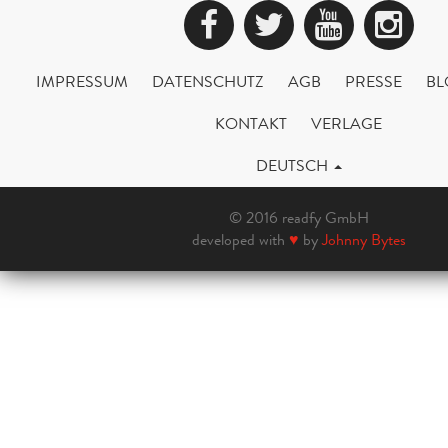
Facebook
Twitter
YouTub
Ins
IMPRESSUM
DATENSCHUTZ
AGB
PRESSE
BL
KONTAKT
VERLAGE
DEUTSCH
© 2016 readfy GmbH
developed with
♥
by
Johnny Bytes