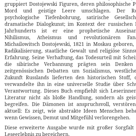
gruppiert Dostojewski Figuren, deren philosophische Pa
Mord und geistige Leere umschlagen. Der Ro
psychologische Tiefenbohrung, satirische Gesellsc
dramatische Dialogkunst; im Kontext der russischen 
Jahrhunderts ist er eine prophetische Auseina
Nihilismus, Atheismus und revolutionärem Fana
Michailowitsch Dostojewski, 1821 in Moskau geboren, 
Radikalisierung, staatliche Gewalt und religiöse Sinn
Erfahrung. Seine Verhaftung, das Todesurteil mit Sche
die sibirische Verbannung prägten sein Denken 
zeitgenössischen Debatten um Sozialismus, westlic
Zukunft Russlands lieferten den historischen Stoff,
verwandelte ihn in eine universelle Studie über Sch
Verantwortung. Dieses Buch empfiehlt sich Leserinne
Literatur nicht als bloße Handlung, sondern als gei
begreifen. Die Dämonen ist anspruchsvoll, verstöre
aktuell: Es zeigt, wie abstrakte Ideen Menschen beh
wenn Gewissen, Demut und Mitgefühl verlorengehen.
Diese erweiterte Ausgabe wurde mit großer Sorgfalt 
Leseerlebnis zu bereichern.