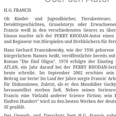
H.G. FRANCIS
Ob Kinder- und Jugendbücher, Tierabenteuer, S
Detektivgeschichten, Gruselstorys oder Erwachsen
Francis weiß in den verschiedensten Genres zu übe
hinaus machte sich der PERRY RHODAN-Autor einen 
und Regisseur von Hörspielen und Drehbüchern für Fer
Hans Gerhard Franciskowsky, wie der 1936 geborene S
bürgerlichem Namen heißt, veröffentlichte bereits mit
Roman "Die fünf Oligos". 1970 erfolgte der Einstieg
ATLAN, ein Jahr darauf bei der PERRY RHODAN-Serie
heute schreibt. Im September 2002 erschien sein 
Beitrag zur Serie! Im Lauf der Jahre sorgte Francis' A
für Diskussionen. Zuletzt, als er den Mausbiber Gucky
herausstellte) sterben ließ. Neben seinen Serienr
Francis eine Vielzahl anderer Science Fiction; sei
fünften Hundert" wird zu den besten Werken der deut
SF gezählt.
Der Umwelt- und Tierschutz liegt H.G. Francis na