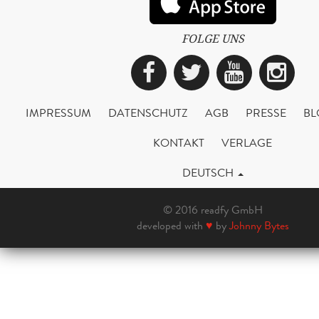
FOLGE UNS
Facebook
Twitter
YouTub
Ins
IMPRESSUM
DATENSCHUTZ
AGB
PRESSE
BL
KONTAKT
VERLAGE
DEUTSCH
© 2016 readfy GmbH
developed with
♥
by
Johnny Bytes