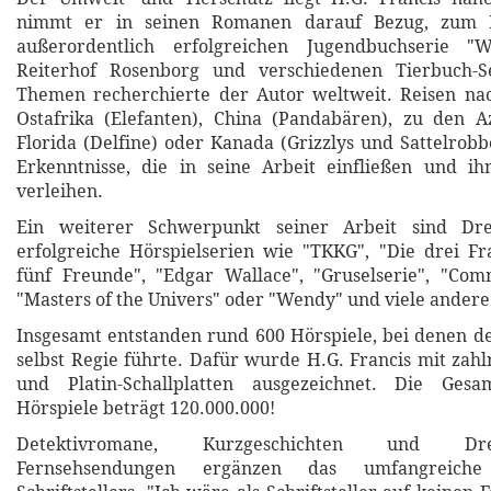
nimmt er in seinen Romanen darauf Bezug, zum B
außerordentlich erfolgreichen Jugendbuchserie
Reiterhof Rosenborg und verschiedenen Tierbuch-S
Themen recherchierte der Autor weltweit. Reisen nac
Ostafrika (Elefanten), China (Pandabären), zu den A
Florida (Delfine) oder Kanada (Grizzlys und Sattelrob
Erkenntnisse, die in seine Arbeit einfließen und ih
verleihen.
Ein weiterer Schwerpunkt seiner Arbeit sind Dr
erfolgreiche Hörspielserien wie "TKKG", "Die drei Fr
fünf Freunde", "Edgar Wallace", "Gruselserie", "Com
"Masters of the Univers" oder "Wendy" und viele andere
Insgesamt entstanden rund 600 Hörspiele, bei denen de
selbst Regie führte. Dafür wurde H.G. Francis mit zah
und Platin-Schallplatten ausgezeichnet. Die Gesa
Hörspiele beträgt 120.000.000!
Detektivromane, Kurzgeschichten und Dr
Fernsehsendungen ergänzen das umfangreiche