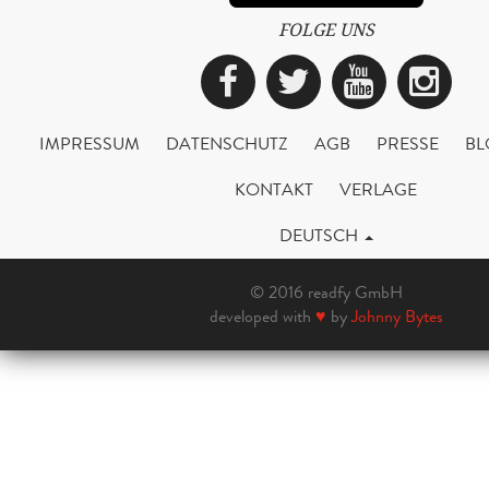
FOLGE UNS
Facebook
Twitter
YouTub
Ins
IMPRESSUM
DATENSCHUTZ
AGB
PRESSE
BL
KONTAKT
VERLAGE
DEUTSCH
© 2016 readfy GmbH
developed with
♥
by
Johnny Bytes