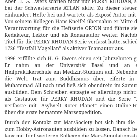
Aber H. G. Ewers schrieb nicht nur PERRY RHODAN, 
bei der Schwesterserie ATLAN aktiv. Zu dieser steue
einhundert Hefte bei und wartete als Exposé-Autor mit
Von seinem Kollegen Hans Kneifel übernahm er Mitte d
Verantwortung für die Heftserie ORION und führte sie
Redakteur, Lektor und als Romanautor weiter. Nach
Titel für die PERRY RHODAN-Serie verfasst hatte, schie
1726 "Testfall Magellan" als aktiver Teamautor aus.
1996 erfüllte sich H. G. Ewers einen seit Jahrzehnten
Er nahm an der Universität Basel und an ei
Heilpraktikerschule ein Medizin-Studium auf. Nebenhe
die Welt, trat zum Buddhismus über, eiferte in
Muhammad Ali nach und ließ sich obendrein im Samu
ausbilden. Dem Schreiben entsagte er allerdings nicht:
als Gastautor für PERRY RHODAN und die Serie 
verfasste mit "Asylwelt Roter Planet" einen Online-
über die erste bemannte Marsexpedition.
Durch den Kontakt zur MarsSociety bot sich ihm die 
zum Hobby-Astronauten ausbilden zu lassen. Danach be
lang mit fünf weiteren Kollegen die Mars-Simulationsst