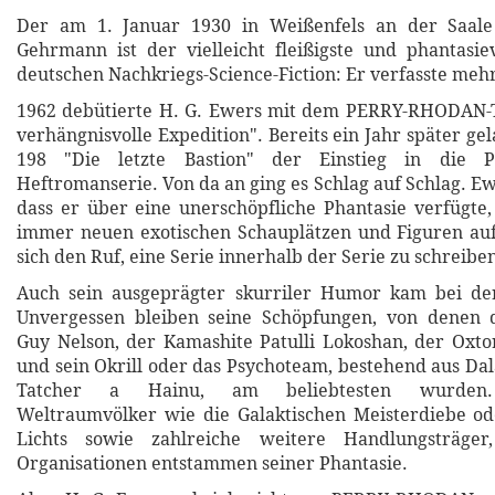
Der am 1. Januar 1930 in Weißenfels an der Saale
Gehrmann ist der vielleicht fleißigste und phantasie
deutschen Nachkriegs-Science-Fiction: Er verfasste meh
1962 debütierte H. G. Ewers mit dem PERRY-RHODAN-
verhängnisvolle Expedition". Bereits ein Jahr später g
198 "Die letzte Bastion" der Einstieg in die
Heftromanserie. Von da an ging es Schlag auf Schlag. E
dass er über eine unerschöpfliche Phantasie verfügte
immer neuen exotischen Schauplätzen und Figuren auf
sich den Ruf, eine Serie innerhalb der Serie zu schreibe
Auch sein ausgeprägter skurriler Humor kam bei de
Unvergessen bleiben seine Schöpfungen, von denen
Guy Nelson, der Kamashite Patulli Lokoshan, der Ox
und sein Okrill oder das Psychoteam, bestehend aus Da
Tatcher a Hainu, am beliebtesten wurden. 
Weltraumvölker wie die Galaktischen Meisterdiebe od
Lichts sowie zahlreiche weitere Handlungsträger
Organisationen entstammen seiner Phantasie.