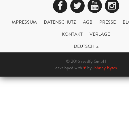
Facebook
Twitter
YouTub
Ins
IMPRESSUM
DATENSCHUTZ
AGB
PRESSE
BL
KONTAKT
VERLAGE
DEUTSCH
© 2016 readfy GmbH
developed with
♥
by
Johnny Bytes