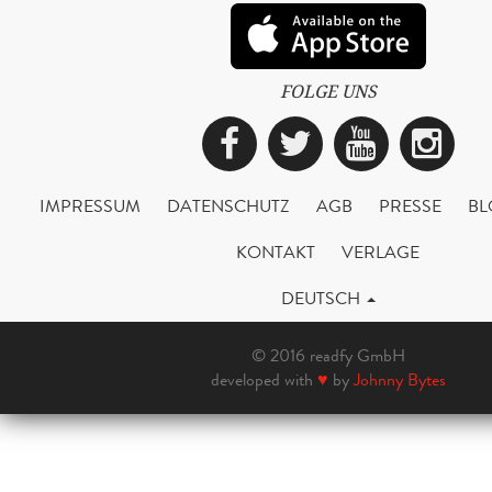
FOLGE UNS
Facebook
Twitter
YouTub
Ins
IMPRESSUM
DATENSCHUTZ
AGB
PRESSE
BL
KONTAKT
VERLAGE
DEUTSCH
© 2016 readfy GmbH
developed with
♥
by
Johnny Bytes