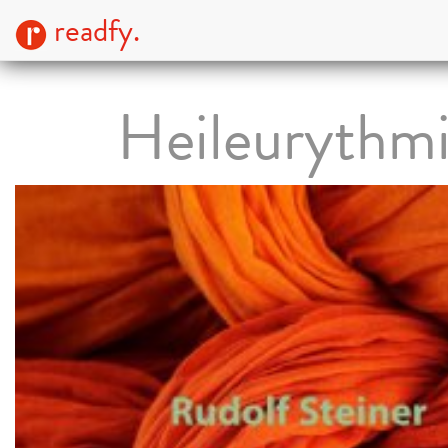
readfy.
Heileurythm