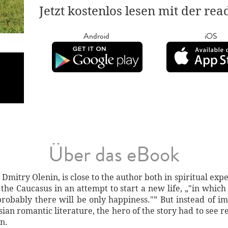
Jetzt kostenlos lesen mit der re
Android
iOS
Über das eBook
 Dmitry Olenin, is close to the author both in spiritual exp
n the Caucasus in an attempt to start a new life, „"in whic
robably there will be only happiness."” But instead of i
sian romantic literature, the hero of the story had to see rea
n.