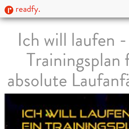
readfy.
Ich will laufen -
Trainingsplan 
absolute Laufanf