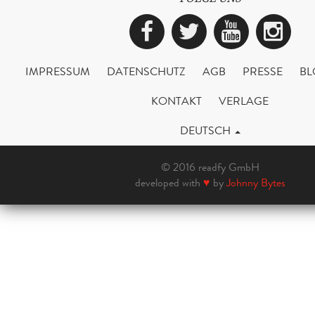
Facebook
Twitter
YouTub
Ins
IMPRESSUM
DATENSCHUTZ
AGB
PRESSE
BL
KONTAKT
VERLAGE
DEUTSCH
© 2016 readfy GmbH
developed with
♥
by
Johnny Bytes