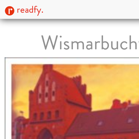
readfy.
Wismarbuch