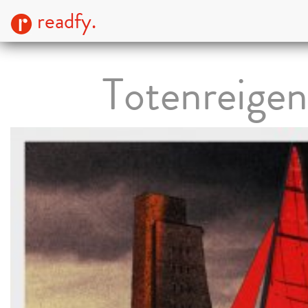
readfy.
Totenreigen