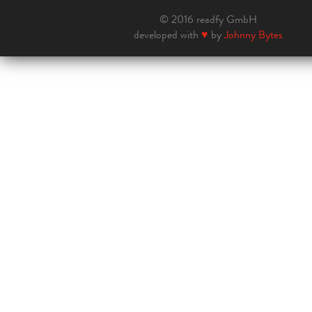
© 2016 readfy GmbH
developed with
♥
by
Johnny Bytes