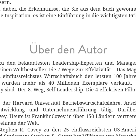
sern.
ft dabei, die Erkenntnisse, die Sie aus dem Buch gewonn
e Inspiration, es ist eine Einführung in die wichtigsten P
Über den Autor
zu den bekanntesten Leadership-Experten und Managem
nen Weltbestseller Die 7 Wege zur Effektivität . Das Mag
ls einflussreichstes Wirtschaftsbuch der letzten 100 Ja
 wurden mehr als 40 Millionen Exemplare verkauft. W
ey sind Der 8. Weg, Self-Leadership, Die 4 effektiven Füh
der Harvard Universität Betriebswirtschaftslehre. Ansc
sentwicklung und Unternehmensführung tätig. Darü
y. Heute ist FranklinCovey in über 150 Ländern vertreten 
rnehmen der Welt.
phen R. Covey zu den 25 einflussreichsten US-Ameri