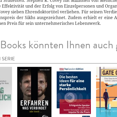
 Studenten: Stephen R. Covey hat Millionen von Menschen
ie Effektivität und der Erfolg von Einzelpersonen und Org
vey sieben Ehrendoktortitel verliehen. Für seinen Verdi
nspreis der Sikhs ausgezeichnet. Zudem erhielt er eine A
nen Preis für sein unternehmerisches Lebenswerk.
Books könnten Ihnen auch 
 SERIE