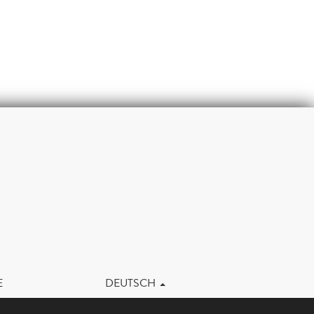
m
E
DEUTSCH