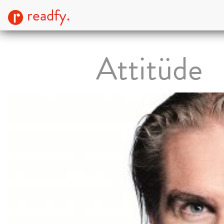
readfy.
Attitüde