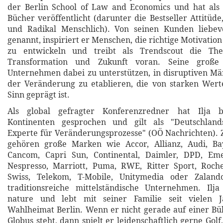
der Berlin School of Law and Economics und hat als 
Bücher veröffentlicht (darunter die Bestseller Attitüd
und Radikal Menschlich). Von seinen Kunden liebev
genannt, inspiriert er Menschen, die richtige Motivati
zu entwickeln und treibt als Trendscout die The
Transformation und Zukunft voran. Seine große 
Unternehmen dabei zu unterstützen, in disruptiven Mä
der Veränderung zu etablieren, die von starken Wert
Sinn geprägt ist.
Als global gefragter Konferenzredner hat Ilja b
Kontinenten gesprochen und gilt als "Deutschlands
Experte für Veränderungsprozesse" (OÖ Nachrichten).
gehören große Marken wie Accor, Allianz, Audi, B
Cancom, Capri Sun, Continental, Daimler, DPD, Eme
Nespresso, Marriott, Puma, RWE, Ritter Sport, Roche
Swiss, Telekom, T-Mobile, Unitymedia oder Zalan
traditionsreiche mittelständische Unternehmen. Ilja
nature und lebt mit seiner Familie seit vielen J
Wahlheimat Berlin. Wenn er nicht gerade auf einer B
Globus steht, dann spielt er leidenschaftlich gerne Go