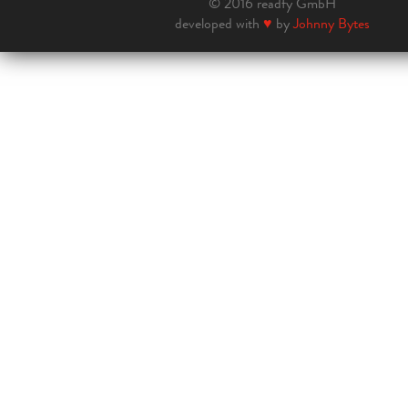
© 2016 readfy GmbH
developed with
♥
by
Johnny Bytes