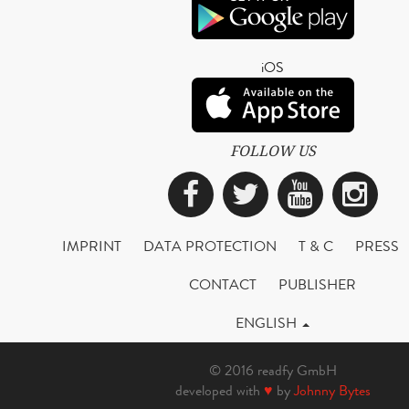
iOS
FOLLOW US
Facebook
Twitter
YouTub
Ins
IMPRINT
DATA PROTECTION
T & C
PRESS
CONTACT
PUBLISHER
ENGLISH
© 2016 readfy GmbH
developed with
♥
by
Johnny Bytes