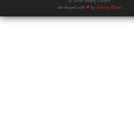
© 2016 readfy GmbH
developed with
♥
by
Johnny Bytes