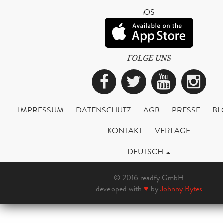
iOS
FOLGE UNS
Facebook
Twitter
YouTub
Ins
IMPRESSUM
DATENSCHUTZ
AGB
PRESSE
BL
KONTAKT
VERLAGE
DEUTSCH
© 2016 readfy GmbH
developed with
♥
by
Johnny Bytes