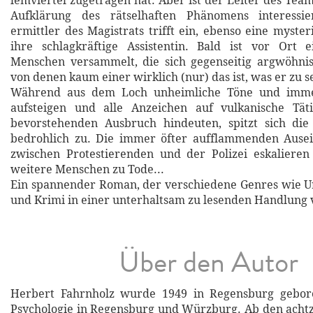
lemviertel zugetragen hat. Aber ist der Leiter des Tea
Aufklärung des rätselhaften Phänomens interessie
ermittler des Magistrats trifft ein, ebenso eine myste
ihre schlagkräftige Assistentin. Bald ist vor Ort
Menschen versammelt, die sich gegenseitig argwöhni
von denen kaum einer wirklich (nur) das ist, was er zu s
Während aus dem Loch unheimliche Töne und immer
aufsteigen und alle Anzeichen auf vulkanische Tät
bevorstehenden Ausbruch hindeuten, spitzt sich die
bedrohlich zu. Die immer öfter aufflammenden Ause
zwischen Protestierenden und der Polizei eskalier
weitere Menschen zu Tode...
Ein spannender Roman, der verschiedene Genres wie Urb
und Krimi in einer unterhaltsam zu lesenden Handlung 
Über den Autor
Herbert Fahrnholz wurde 1949 in Regensburg gebor
Psychologie in Regensburg und Würzburg. Ab den achtzi