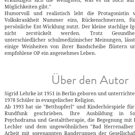
erkundigen sich die wenigsten, was es da noch au
Möglichkeiten gibt."
Humorvoll und realistisch lebt die Protagonistin 
Volkskrankheit Nummer eins, Rückenschmerzen, fü
persönliche Ent-Wicklung nutzt. Der kleine stachlige Ige
nicht zerstückelt werden. Trotz Gesundhe
unterschiedlicher schulmedizinischer Meinungen, lässt
einige Weisheiten von ihrer Bandscheibe flüstern u
empfohlene OP ein angenehmes Leben.
Über den Autor
Sigrid Lehrke ist 1951 in Berlin geboren und unterrichtet
1978 Schüler in evangelischer Religion.
Ab 1993 hat sie "Betthupferl" und Kinderhörspiele fü
Rundfunk geschrieben. Ihre Ausbildung in Soz
Psychodrama und Gestalttherapie, die Begegnung mit 
Lechler und dem ungewöhnlichen "Bad Herrenalber 
Arbeit mit sogenannten Randgruppen der Gesellschaf