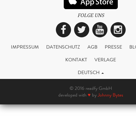
FOLGE UNS
Facebook
Twitter
YouTub
Ins
IMPRESSUM
DATENSCHUTZ
AGB
PRESSE
BL
KONTAKT
VERLAGE
DEUTSCH
© 2016 readfy GmbH
developed with
♥
by
Johnny Bytes