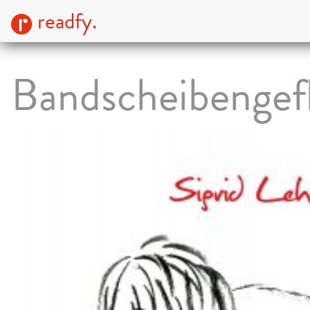
readfy.
Bandscheibengefl