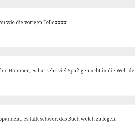
u wie die vorigen Teile❣️❣️❣️❣️
t der Hammer, es hat sehr viel Spaß gemacht in die Welt d
spannent, es fällt schwer, das Buch welch zu legen.