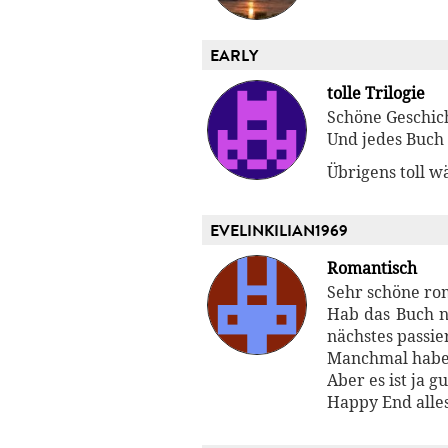
EARLY
tolle Trilogie
Schöne Geschich
Und jedes Buch 
Übrigens toll w
EVELINKILIAN1969
Romantisch
Sehr schöne ro
Hab das Buch n
nächstes passie
Manchmal habe i
Aber es ist ja g
Happy End alles