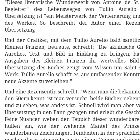
"Dieses literarische Wunderwerk von Antoine de St.
Begleiter" des Lebensweges von Tullio Aurelio
Übersetzung ist "ein Meisterwerk der Verfeinerung u
des Werkes. So beschreibt der Autor einer Rezen
Übersetzung
Und der Grafiker, mit dem Tullio Aurelio bald sämtl
Kleinen Prinzen, betreute, schreibt: "Die akribische G
Aurelios, Text und Bild in Einklang zu bringen, h
Ausgaben des Kleinen Prinzen ihr wertvolles Bild
Übersetzung des Buches zeugt vom Wissen um Saint-
Werk. Tullio Aurelio schafft es, aus umfassender Kennt
neue Akzente zu verleihen."
Und eine Rezensentin schreibt: "Wenn man die bekannt
den 50ern kennt, ist man versucht, beide Bücher neben
und zu sehen, was anders ist. Schnell wird man aber vo
Übersetzung in den Bann gezogen und erlebt die Gesch
Feine Nuancen weben den Teppich dieser wunderbare
hüllen ein, wie der wehende Mantel des Prinze
wunderbaren Zeichnungen. Feinheiten in der sprachli
machen diese Interpretation zu einem Genuss und eine