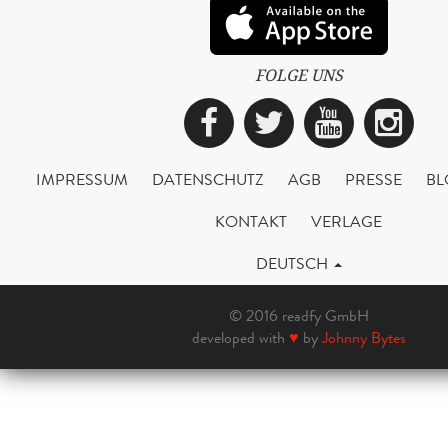
FOLGE UNS
Facebook
Twitter
YouTub
Ins
IMPRESSUM
DATENSCHUTZ
AGB
PRESSE
BL
KONTAKT
VERLAGE
DEUTSCH
© 2016 readfy GmbH
developed with
♥
by
Johnny Bytes