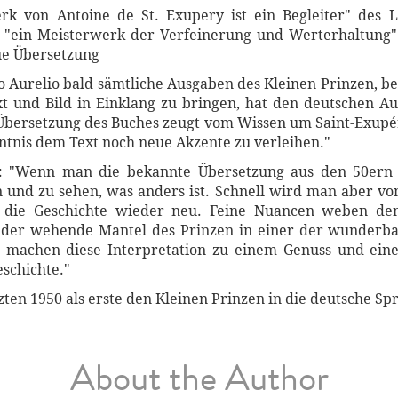
rk von Antoine de St. Exupery ist ein Begleiter" des 
t "ein Meisterwerk der Verfeinerung und Werterhaltung"
ue Übersetzung
o Aurelio bald sämtliche Ausgaben des Kleinen Prinzen, bet
ext und Bild in Einklang zu bringen, hat den deutschen A
 Übersetzung des Buches zeugt vom Wissen um Saint-Exupér
ntnis dem Text noch neue Akzente zu verleihen."
t: "Wenn man die bekannte Übersetzung aus den 50ern k
und zu sehen, was anders ist. Schnell wird man aber von
 die Geschichte wieder neu. Feine Nuancen weben de
e der wehende Mantel des Prinzen in einer der wunderba
 machen diese Interpretation zu einem Genuss und ein
schichte."
zten 1950 als erste den Kleinen Prinzen in die deutsche Sp
About the Author