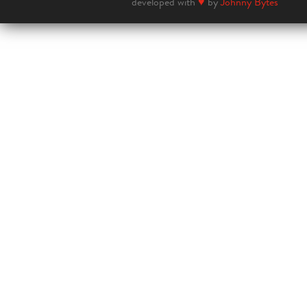
developed with
♥
by
Johnny Bytes