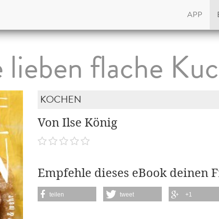
APP
e lieben flache Ku
KOCHEN
Von Ilse König
Empfehle dieses eBook deinen 
teilen
tweet
+1