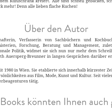
 dem Kühlschrank kreiert. Alle sind schnell gebacken, s
ück mehr! Denn alle lieben flache Kuchen!
Über den Autor
schafterin, Verfasserin von Sachbüchern und Kochbu
isterien, Forschung, Beratung und Management, zuletzt
tionale Politik, widmet sie sich nun nur mehr dem Schrei
beth Auersperg-Breunner in langen Gesprächen darüber er
it 1980 in Wien. Sie etablierte sich innerhalb kürzester Z
sönlichkeiten aus Film, Mode, Kunst und Kultur. Seit viele
erbeagenturen tätig.
Books könnten Ihnen auch 