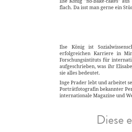
Ilse König "no-bake-cakes" aus
flach. Da isst man gerne ein St
Ilse König ist Sozialwissen
erfolgreichen Karriere in Min
Forschungsintituts für interna
aufgeschrieben, was ihr Elisa
sie alles bedeutet.
Inge Prader lebt und arbeitet se
Porträtfotografin bekannter Per
internationale Magazine und W
Diese e