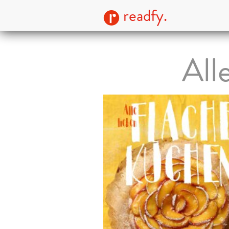
readfy.
All