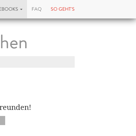
EBOOKS
FAQ
SO GEHT'S
chen
Freunden!