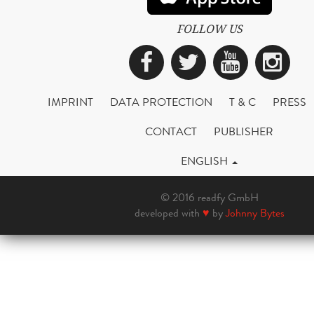
FOLLOW US
Facebook
Twitter
YouTub
Ins
IMPRINT
DATA PROTECTION
T & C
PRESS
CONTACT
PUBLISHER
ENGLISH
© 2016 readfy GmbH
developed with
♥
by
Johnny Bytes