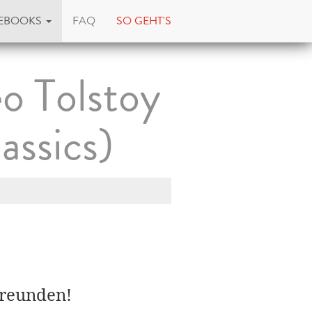
EBOOKS
FAQ
SO GEHT'S
o Tolstoy
assics)
Freunden!