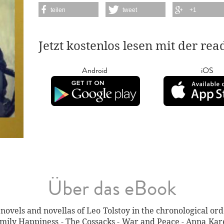
teilen
tweet
+1
Jetzt kostenlos lesen mit der re
Android
iOS
Über das eBook
novels and novellas of Leo Tolstoy in the chronological order
amily Happiness - The Cossacks - War and Peace - Anna Karen