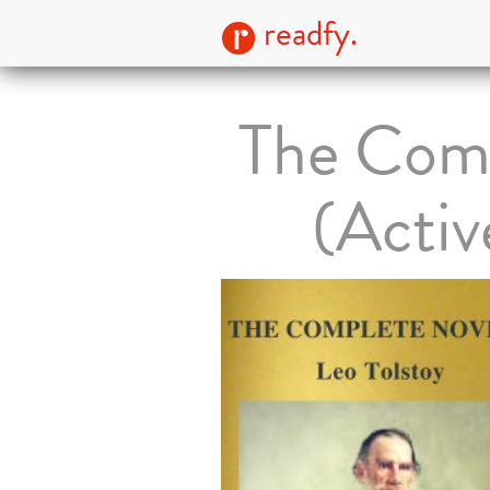
readfy.
The Comp
(Activ