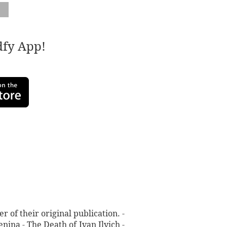
adfy App!
 of their original publication. -
ina - The Death of Ivan Ilyich -