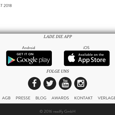
T 2018
LADE DIE APP
Android
iOS
FOLGE UNS
Facebook
Twitter
YouTube
Instagra
AGB
PRESSE
BLOG
AWARDS
KONTAKT
VERLAG
© 2016 readfy GmbH