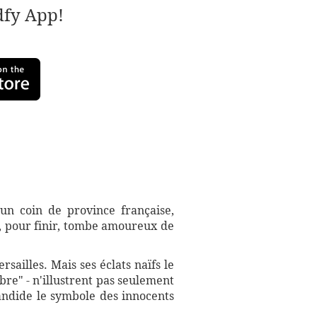
adfy App!
n coin de province française,
et, pour finir, tombe amoureux de
sailles. Mais ses éclats naïfs le
re" - n'illustrent pas seulement
Candide le symbole des innocents