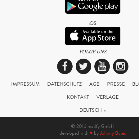
iOS
FOLGE UNS
Facebook
Twitter
YouTub
Ins
IMPRESSUM
DATENSCHUTZ
AGB
PRESSE
BL
KONTAKT
VERLAGE
DEUTSCH
© 2016 readfy GmbH
developed with
♥
by
Johnny Bytes