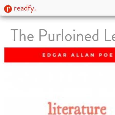
readfy.
The Purloined L