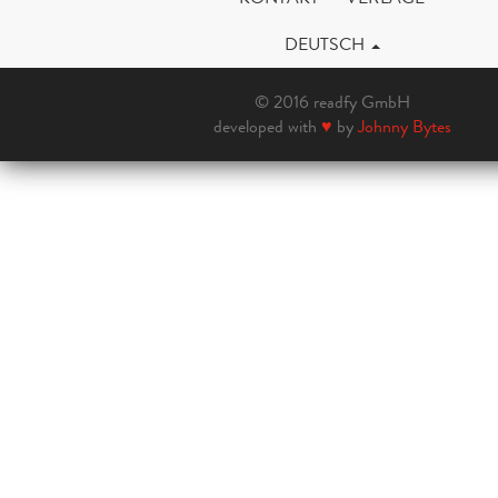
DEUTSCH
© 2016 readfy GmbH
developed with
♥
by
Johnny Bytes