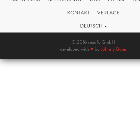
KONTAKT
VERLAGE
DEUTSCH
© 2016 readfy GmbH
developed with
♥
by
Johnny Bytes