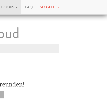
EBOOKS
FAQ
SO GEHT'S
loud
Freunden!