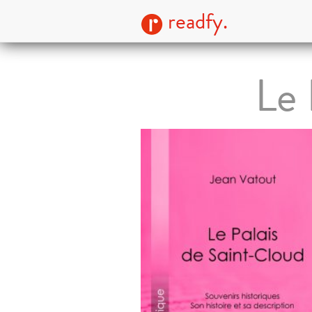
readfy.
Le 