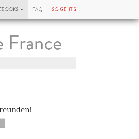
EBOOKS
FAQ
SO GEHT'S
e France
Freunden!