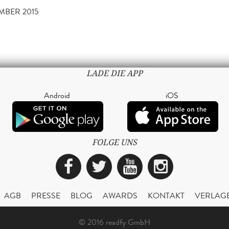
EMBER 2015
LADE DIE APP
Android
iOS
FOLGE UNS
Facebook
Twitter
YouTube
Instagra
AGB
PRESSE
BLOG
AWARDS
KONTAKT
VERLAG
© 2016 readfy GmbH