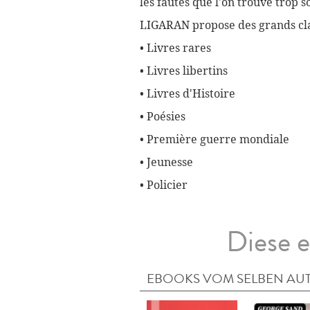
les fautes que l'on trouve trop 
LIGARAN propose des grands cla
• Livres rares
• Livres libertins
• Livres d'Histoire
• Poésies
• Première guerre mondiale
• Jeunesse
• Policier
Diese e
EBOOKS VOM SELBEN AU