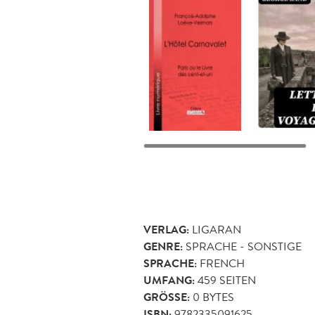
VERLAG:
LIGARAN
GENRE:
SPRACHE - SONSTIGE
SPRACHE:
FRENCH
UMFANG:
459
SEITEN
GRÖSSE:
0 BYTES
ISBN:
9782335091625