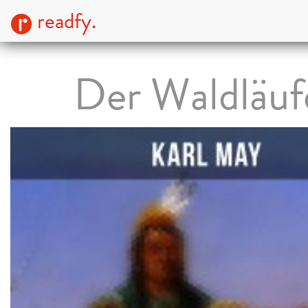
readfy.
Der Waldläuf