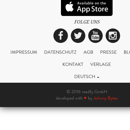
FOLGE UNS
Facebook
Twitter
YouTub
Ins
IMPRESSUM
DATENSCHUTZ
AGB
PRESSE
BL
KONTAKT
VERLAGE
DEUTSCH
© 2016 readfy GmbH
developed with
♥
by
Johnny Bytes