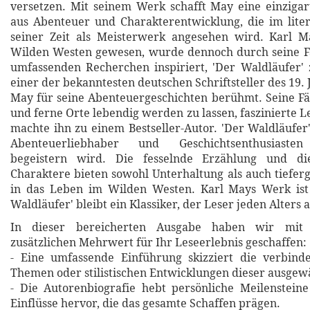
versetzen. Mit seinem Werk schafft May eine einziga
aus Abenteuer und Charakterentwicklung, die im lite
seiner Zeit als Meisterwerk angesehen wird. Karl Ma
Wilden Westen gewesen, wurde dennoch durch seine Fa
umfassenden Recherchen inspiriert, 'Der Waldläufer' 
einer der bekanntesten deutschen Schriftsteller des 19
May für seine Abenteuergeschichten berühmt. Seine Fäh
und ferne Orte lebendig werden zu lassen, faszinierte 
machte ihn zu einem Bestseller-Autor. 'Der Waldläufer'
Abenteuerliebhaber und Geschichtsenthusiasten
begeistern wird. Die fesselnde Erzählung und die
Charaktere bieten sowohl Unterhaltung als auch tiefer
in das Leben im Wilden Westen. Karl Mays Werk ist 
Waldläufer' bleibt ein Klassiker, der Leser jeden Alters 
In dieser bereicherten Ausgabe haben wir mit 
zusätzlichen Mehrwert für Ihr Leseerlebnis geschaffen:
- Eine umfassende Einführung skizziert die verbin
Themen oder stilistischen Entwicklungen dieser ausgew
- Die Autorenbiografie hebt persönliche Meilensteine
Einflüsse hervor, die das gesamte Schaffen prägen.