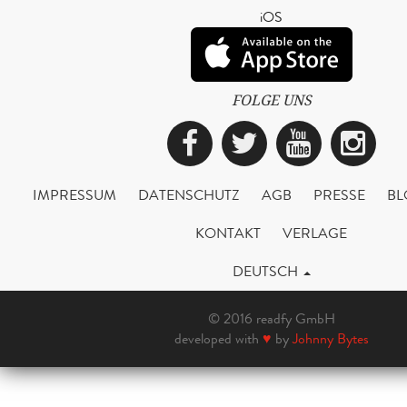
iOS
FOLGE UNS
Facebook
Twitter
YouTub
Ins
IMPRESSUM
DATENSCHUTZ
AGB
PRESSE
BL
KONTAKT
VERLAGE
DEUTSCH
© 2016 readfy GmbH
developed with
♥
by
Johnny Bytes