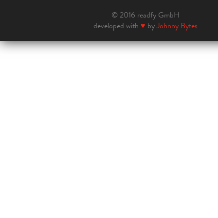
© 2016 readfy GmbH
developed with
♥
by
Johnny Bytes