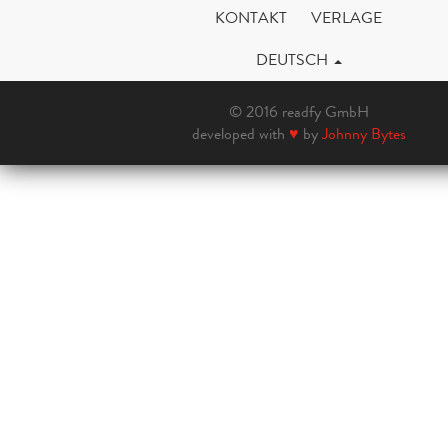
KONTAKT
VERLAGE
DEUTSCH
© 2016 readfy GmbH
developed with
♥
by
Johnny Bytes