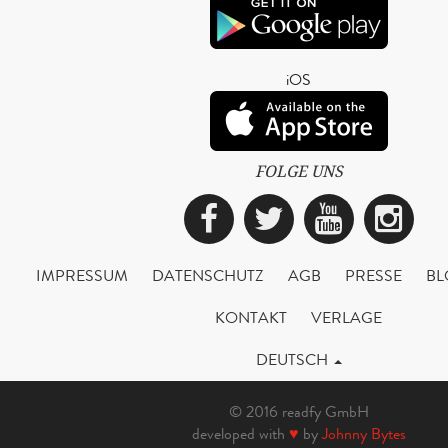
iOS
FOLGE UNS
Facebook
Twitter
YouTub
Ins
IMPRESSUM
DATENSCHUTZ
AGB
PRESSE
BL
KONTAKT
VERLAGE
DEUTSCH
© 2016 readfy GmbH
developed with
♥
by
Johnny Bytes